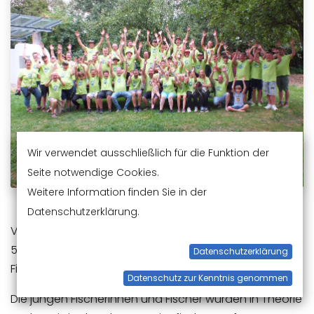
Wir verwendet ausschließlich für die Funktion der
Seite notwendige Cookies.
Weitere Information finden Sie in der
Datenschutzerklärung.
Voller Begeisterung besuchten 29 Jugendliche vom
5.–7. August das Seminar der Schwäbischen
Datenschutzerklärung
Fischerjugend in Legau.
Datenschutz zur Kenntnis genommen
Die jungen Fischerinnen und Fischer wurden in Theorie