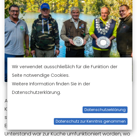
Wir verwendet ausschließlich für die Funktion der
Seite notwendige Cookies.
Weitere Information finden Sie in der
Datenschutzerklärung.
Am Samstag den 9. Oktober fand das Schwäbische
Königsfischen an zwei Baggerseen bei Erlingshofen
Datenschutzerklärung
statt. Die Veranstaltung war von den Anglerfreunden
Datenschutz zur Kenntnis genommen
Erlingshofen perfekt organisiert. Ihr überdachter
Unterstand war zur Küche umfunktioniert worden, wo