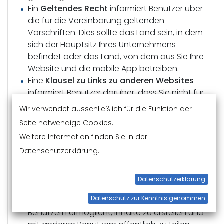
Ein
Geltendes Recht
informiert Benutzer über
die für die Vereinbarung geltenden
Vorschriften. Dies sollte das Land sein, in dem
sich der Hauptsitz Ihres Unternehmens
befindet oder das Land, von dem aus Sie Ihre
Website und die mobile App betreiben.
Eine
Klausel zu Links zu anderen Websites
informiert Benutzer darüber, dass Sie nicht für
verlinkte Websites von Dritten verantwortlich
Wir verwendet ausschließlich für die Funktion der
sind. Diese Art von Klausel informiert Benutzer
Seite notwendige Cookies.
allgemein darüber, dass sie dafür
Weitere Information finden Sie in der
verantwortlich sind, die allgemeinen
Datenschutzerklärung.
Geschäftsbedingungen oder
Datenschutzrichtlinien dieser Dritten zu lesen
und diesen zuzustimmen bzw. sie
Datenschutzerklärung
abzulehnen.
Datenschutz zur Kenntnis genommen
Wenn Ihre Website oder die mobilen Apps es
Benutzern ermöglicht, Inhalte zu erstellen und