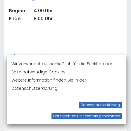
Beginn: 14:00 Uhr
Ende: 18:00 Uhr
‹ Zurück zu den Terminen
Wir verwendet ausschließlich für die Funktion der
Anmeldeschluss
Seite notwendige Cookies.
Weitere Information finden Sie in der
Datenschutzerklärung.
Datum & Uhrzeit
Sonntag
21. September 2025
Datenschutzerklärung
14:00
‐
18:00
Datenschutz zur Kenntnis genommen
Zum Kalender hinzufügen